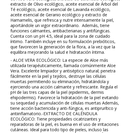
extracto de Olivo ecológico, aceite esencial de Árbol del
Té ecológico, aceite esencial de Lavanda ecológico,
aceite esencial de Geranio ecológico y extracto de
Hamamelis, que refresca y nutre intensamente la piel,
aportándole un vigor extraordinario. Además, tiene
funciones calmantes, antibacterianas y antifúngicas.
Cuenta con un pH 4.5, ideal para la zona de cuidado
íntimo. También incluye en su formulación prebióticos,
que favorecen la generación de la flora, a la vez que la
equilibra mejorando la salud e hidratación íntima.
- ALOE VERA ECOLÓGICO: La especie de Aloe más
utilizada terapéuticamente, llamada comúnmente Aloe
Vera. Excelente limpiador y antiséptico natural; penetra
fácilmente en la piel y tejidos, destruye las células
muertas permitiendo su eliminación, hidratándola y
ejerciendo una acción calmante y refrescante. Regula el
pH de las tres capas de la piel (epidermis, dermis
ehipodermis). Favorece la hidratación de la piel evitando
su sequedad y acumulación de células muertas Además,
tiene acción bactericida y anti-fúngica, es antiprurítico y
antiinflamatorio.-EXTRACTO DE CALÉNDULA
ECOLÓGICO: Tiene propiedades cicatrizantes y
reparadoras de la piel, es buena en el uso de irritaciones
cutáneas. Ideal para todo tipo de pieles, incluso las