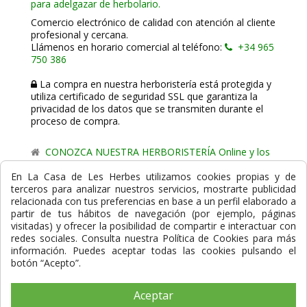
para adelgazar de herbolario.
Comercio electrónico de calidad con atención al cliente
profesional y cercana.
Llámenos en horario comercial al teléfono:
+34 965
750 386
La compra en nuestra herboristería está protegida y
utiliza certificado de seguridad SSL que garantiza la
privacidad de los datos que se transmiten durante el
proceso de compra.
CONOZCA NUESTRA HERBORISTERÍA Online y los
comercio de proximidad de La Casa de les Herbes.
En La Casa de Les Herbes utilizamos cookies propias y de
terceros para analizar nuestros servicios, mostrarte publicidad
Powered by
Gesdi.com E-Commerce - Tiendas online
relacionada con tus preferencias en base a un perfil elaborado a
profesionales y seguras
partir de tus hábitos de navegación (por ejemplo, páginas
visitadas) y ofrecer la posibilidad de compartir e interactuar con
Formas de Pago
redes sociales. Consulta nuestra Política de Cookies para más
información. Puedes aceptar todas las cookies pulsando el
botón “Acepto”.
Aceptar
Compra Segura