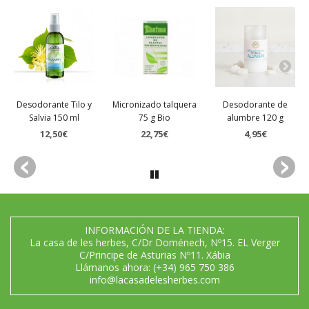
Desodorante Tilo y
Micronizado talquera
Desodorante de
Salvia 150 ml
75 g Bio
alumbre 120 g
12,50€
22,75€
4,95€
INFORMACIÓN DE LA TIENDA:
La casa de les herbes, C/Dr Doménech, Nº15. EL Verger
C/Principe de Asturias Nº11. Xábia
Llámanos ahora:
(+34) 965 750 386
info@lacasadelesherbes.com