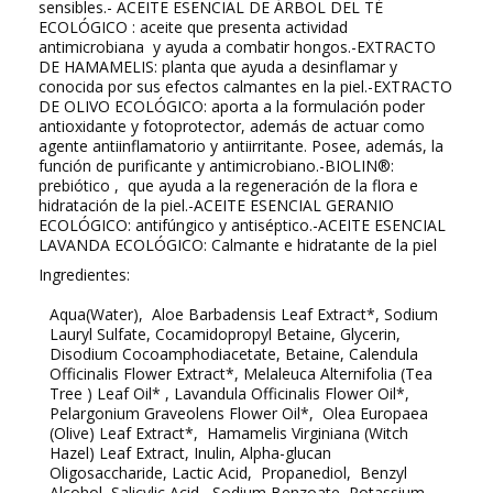
sensibles.- ACEITE ESENCIAL DE ÁRBOL DEL TÉ
ECOLÓGICO : aceite que presenta actividad
antimicrobiana y ayuda a combatir hongos.-EXTRACTO
DE HAMAMELIS: planta que ayuda a desinflamar y
conocida por sus efectos calmantes en la piel.-EXTRACTO
DE OLIVO ECOLÓGICO: aporta a la formulación poder
antioxidante y fotoprotector, además de actuar como
agente antiinflamatorio y antiirritante. Posee, además, la
función de purificante y antimicrobiano.-BIOLIN®:
prebiótico , que ayuda a la regeneración de la flora e
hidratación de la piel.-ACEITE ESENCIAL GERANIO
ECOLÓGICO: antifúngico y antiséptico.-ACEITE ESENCIAL
LAVANDA ECOLÓGICO: Calmante e hidratante de la piel
Ingredientes:
Aqua(Water), Aloe Barbadensis Leaf Extract*, Sodium
Lauryl Sulfate, Cocamidopropyl Betaine, Glycerin,
Disodium Cocoamphodiacetate, Betaine, Calendula
Officinalis Flower Extract*, Melaleuca Alternifolia (Tea
Tree ) Leaf Oil* , Lavandula Officinalis Flower Oil*,
Pelargonium Graveolens Flower Oil*, Olea Europaea
(Olive) Leaf Extract*, Hamamelis Virginiana (Witch
Hazel) Leaf Extract, Inulin, Alpha-glucan
Oligosaccharide, Lactic Acid, Propanediol, Benzyl
Alcohol, Salicylic Acid, Sodium Benzoate, Potassium