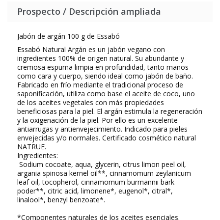
Prospecto / Descripción ampliada
Jabón de argán 100 g de Essabó
Essabó Natural Argán es un jabón vegano con
ingredientes 100% de origen natural. Su abundante y
cremosa espuma limpia en profundidad, tanto manos
como cara y cuerpo, siendo ideal como jabón de baño.
Fabricado en frío mediante el tradicional proceso de
saponificación, utiliza como base el aceite de coco, uno
de los aceites vegetales con más propiedades
beneficiosas para la piel. El argán estimula la regeneración
y la oxigenación de la piel. Por ello es un excelente
antiarrugas y antienvejecimiento. Indicado para pieles
envejecidas y/o normales. Certificado cosmético natural
NATRUE.
Ingredientes:
Sodium cocoate, aqua, glycerin, citrus limon peel oil,
argania spinosa kernel oil**, cinnamomum zeylanicum
leaf oil, tocopherol, cinnamomum burmannii bark
poder**, citric acid, limonene*, eugenol*, citral*,
linalool*, benzyl benzoate*.
*Componentes naturales de los aceites esenciales.