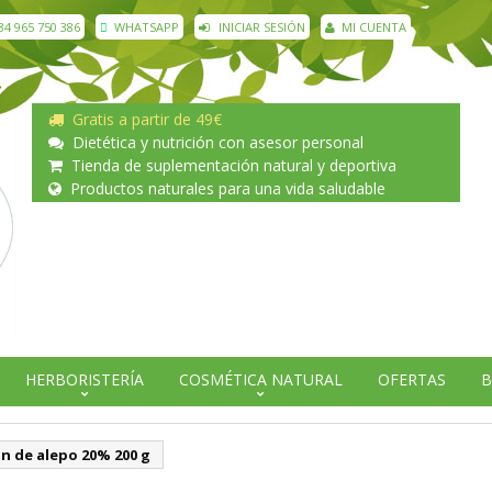
34 965 750 386
WHATSAPP
INICIAR SESIÓN
MI CUENTA
Gratis a partir de 49€
Dietética y nutrición con asesor personal
Tienda de suplementación natural y deportiva
Productos naturales para una vida saludable
HERBORISTERÍA
COSMÉTICA NATURAL
OFERTAS
B
n de alepo 20% 200 g