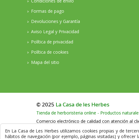
Condiciones de envío
Formas de pago
Devoluciones y Garantía
Aviso Legal y Privacidad
Política de privacidad
Política de cookies
Mapa del sitio
© 2025
La Casa de les Herbes
Tienda de herboristeria online - Productos naturale
Comercio electrónico de calidad con atención al cli
Llámenos en horario comercial al teléfono:
+34
En La Casa de Les Herbes utilizamos cookies propias y de terceros
hábitos de navegación (por ejemplo, páginas visitadas) y ofrecer 
La compra en nuestra herboristería está protegida