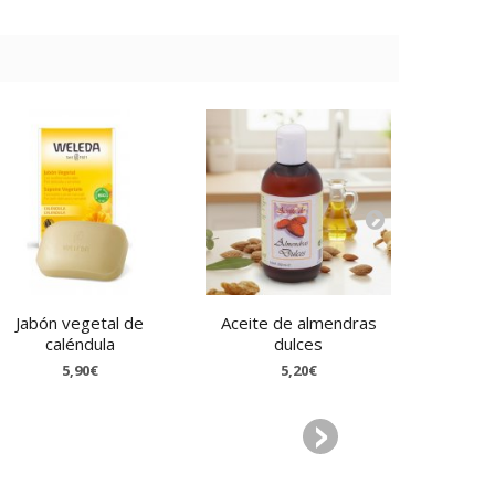
Jabón vegetal de
Aceite de almendras
Agua d
caléndula
dulces
5,90€
5,20€
6,36€