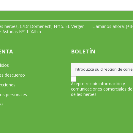
les herbes, C/Dr Doménech, Nº15. EL Verger
Llámanos ahora:
(+3
e Asturias Nº11. Xábia
ENTA
BOLETÍN
didos
les descuento
Acepto recibir información y
ecciones
comunicaciones comerciales de
de les herbes
tos personales
es