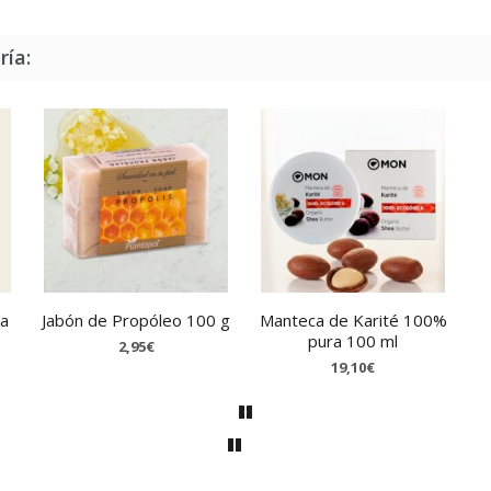
ría:
va
Jabón de Propóleo 100 g
Manteca de Karité 100%
pura 100 ml
2,95€
19,10€