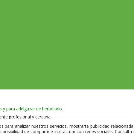
s y para adelgazar de herbolario.
ente profesional y cercana.
 965 750 386
 para analizar nuestros servicios, mostrarte publicidad relacionada 
la posibilidad de compartir e interactuar con redes sociales. Consult
 y utiliza certificado de seguridad SSL que garantiza la privacidad de 