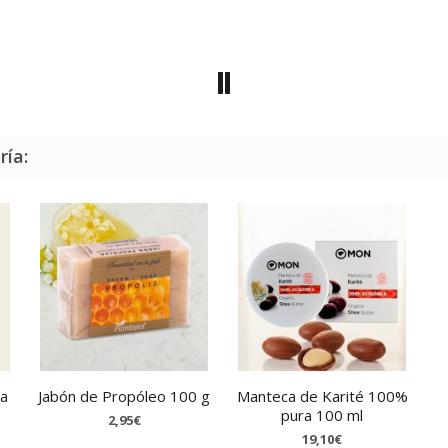
ría:
va
Jabón de Propóleo 100 g
Manteca de Karité 100%
pura 100 ml
2,95€
19,10€