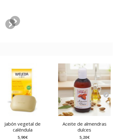
Jabón vegetal de
Aceite de almendras
Agua d
caléndula
dulces
5,90€
5,20€
6,36€