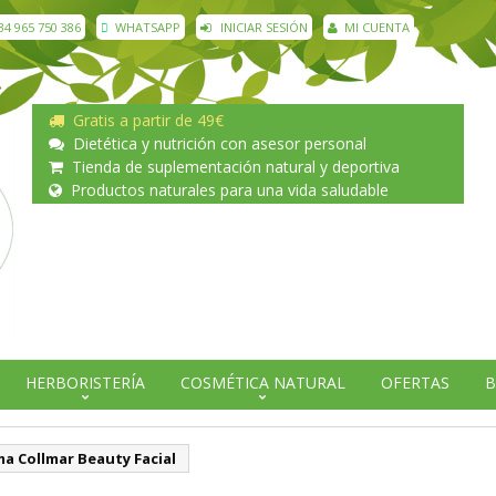
34 965 750 386
WHATSAPP
INICIAR SESIÓN
MI CUENTA
Gratis a partir de 49€
Dietética y nutrición con asesor personal
Tienda de suplementación natural y deportiva
Productos naturales para una vida saludable
HERBORISTERÍA
COSMÉTICA NATURAL
OFERTAS
B
a Collmar Beauty Facial