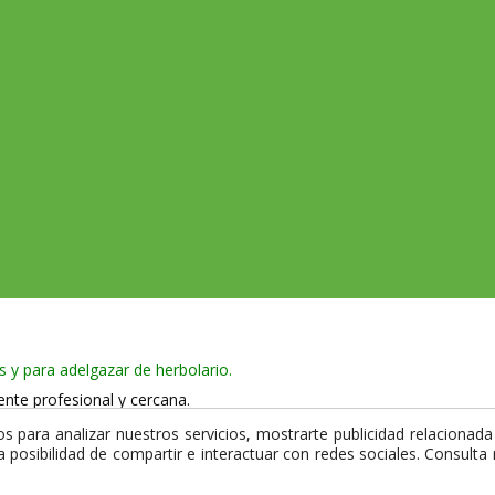
s y para adelgazar de herbolario.
ente profesional y cercana.
 965 750 386
 para analizar nuestros servicios, mostrarte publicidad relacionada 
la posibilidad de compartir e interactuar con redes sociales. Consult
 y utiliza certificado de seguridad SSL que garantiza la privacidad de 
mpra.