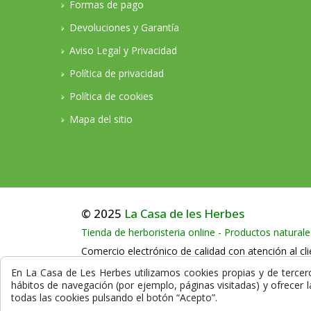
Formas de pago
Devoluciones y Garantía
Aviso Legal y Privacidad
Política de privacidad
Política de cookies
Mapa del sitio
© 2025
La Casa de les Herbes
Tienda de herboristeria online - Productos naturale
Comercio electrónico de calidad con atención al cli
Llámenos en horario comercial al teléfono:
+34
En La Casa de Les Herbes utilizamos cookies propias y de terceros
hábitos de navegación (por ejemplo, páginas visitadas) y ofrecer 
La compra en nuestra herboristería está protegida
todas las cookies pulsando el botón “Acepto”.
datos que se transmiten durante el proceso de co