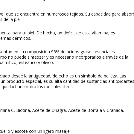
tivo, que se encuentra en numerosos tejidos. Su capacidad para absor
 de la piel.
ental para tu piel. De hecho, un déficit de esta vitamina, es
lemas dérmicos.
resentan en su composición 95% de ácidos grasos esenciales
rpo no puede sintetizar y es necesario incorporarlos a través de la
 palmítico, esteárico y oleico.
ciado desde la antigüedad, de echo es un símbolo de belleza. Las
un producto especial, es su alta cantidad de sustancias antioxidantes
que luchan contra los radicales libres.
amina C, Biotina, Aceite de Onagra, Aceite de Borraja y Granada.
uello y escote con un ligero masaje.