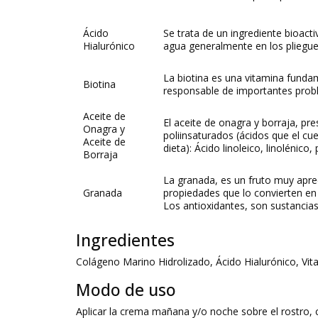
Ácido
Se trata de un ingrediente bioac
Hialurónico
agua generalmente en los pliegues
La biotina es una vitamina fundam
Biotina
responsable de importantes prob
Aceite de
El aceite de onagra y borraja, p
Onagra y
poliinsaturados (ácidos que el cue
Aceite de
dieta): Ácido linoleico, linolénico,
Borraja
La granada, es un fruto muy apre
Granada
propiedades que lo convierten en 
Los antioxidantes, son sustancias 
Ingredientes
Colágeno Marino Hidrolizado, Ácido Hialurónico, Vit
Modo de uso
Aplicar la crema mañana y/o noche sobre el rostro, c