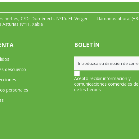
les herbes, C/Dr Doménech, Nº15. EL Verger
Llámanos ahora:
(+3
e Asturias Nº11. Xábia
ENTA
BOLETÍN
didos
les descuento
Acepto recibir información y
ecciones
comunicaciones comerciales de
de les herbes
tos personales
es