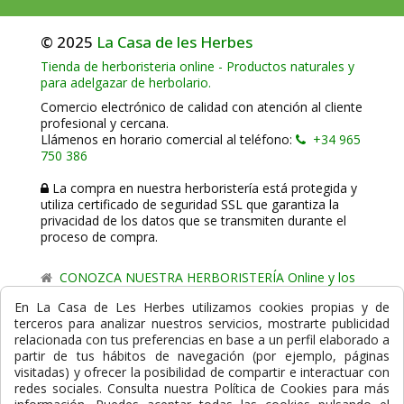
© 2025
La Casa de les Herbes
Tienda de herboristeria online - Productos naturales y
para adelgazar de herbolario.
Comercio electrónico de calidad con atención al cliente
profesional y cercana.
Llámenos en horario comercial al teléfono:
+34 965
750 386
La compra en nuestra herboristería está protegida y
utiliza certificado de seguridad SSL que garantiza la
privacidad de los datos que se transmiten durante el
proceso de compra.
CONOZCA NUESTRA HERBORISTERÍA Online y los
comercio de proximidad de La Casa de les Herbes.
En La Casa de Les Herbes utilizamos cookies propias y de
terceros para analizar nuestros servicios, mostrarte publicidad
Powered by
Gesdi.com E-Commerce - Tiendas online
relacionada con tus preferencias en base a un perfil elaborado a
profesionales y seguras
partir de tus hábitos de navegación (por ejemplo, páginas
visitadas) y ofrecer la posibilidad de compartir e interactuar con
Formas de Pago
redes sociales. Consulta nuestra Política de Cookies para más