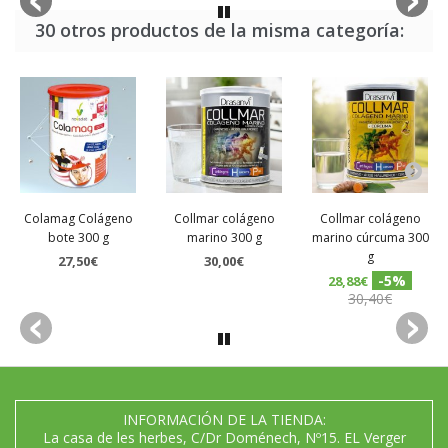
30 otros productos de la misma categoría:
Colamag Colágeno
Collmar colágeno
Collmar colágeno
bote 300 g
marino 300 g
marino cúrcuma 300
g
27,50€
30,00€
-5%
28,88€
30,40€
INFORMACIÓN DE LA TIENDA:
La casa de les herbes, C/Dr Doménech, Nº15. EL Verger