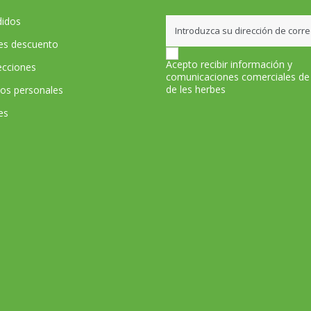
didos
les descuento
Acepto recibir información y
ecciones
comunicaciones comerciales de
de les herbes
tos personales
es