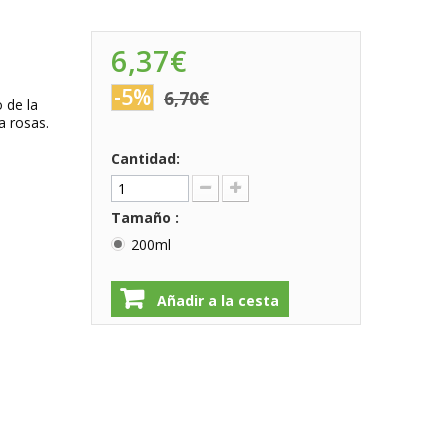
6,37€
-5%
6,70€
 de la
a rosas.
Cantidad:
Tamaño :
200ml
Añadir a la cesta