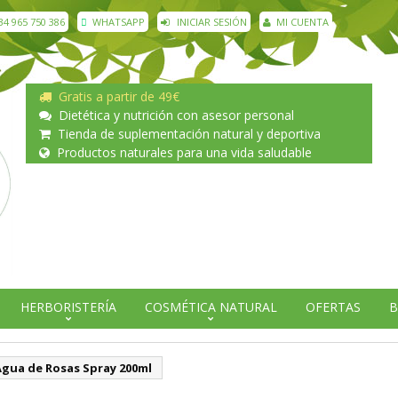
34 965 750 386
WHATSAPP
INICIAR SESIÓN
MI CUENTA
Gratis a partir de 49€
Dietética y nutrición con asesor personal
Tienda de suplementación natural y deportiva
Productos naturales para una vida saludable
HERBORISTERÍA
COSMÉTICA NATURAL
OFERTAS
B
Agua de Rosas Spray 200ml