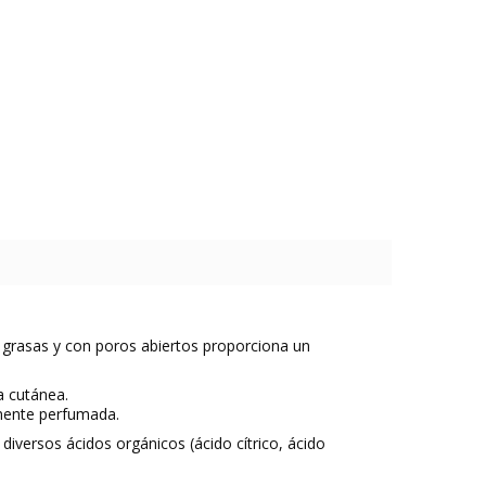
es grasas y con poros abiertos proporciona un
a cutánea.
amente perfumada.
iversos ácidos orgánicos (ácido cítrico, ácido