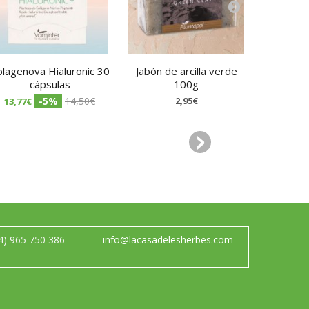
lagenova Hialuronic 30
Jabón de arcilla verde
Jabón d
cápsulas
100g
-5%
14,50€
2,95€
13,77€
4) 965 750 386
info@lacasadelesherbes.com