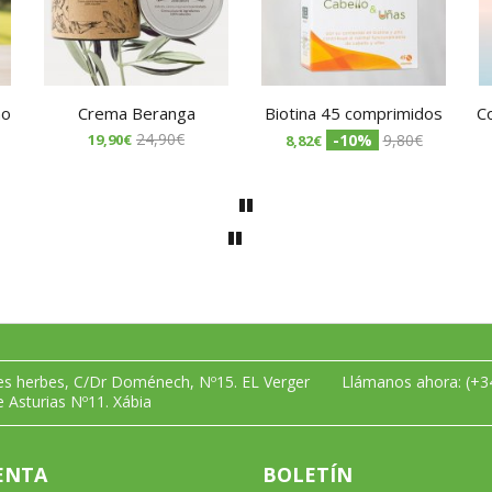
no
Crema Beranga
Biotina 45 comprimidos
Co
24,90€
19,90€
-10%
9,80€
8,82€
les herbes, C/Dr Doménech, Nº15. EL Verger
Llámanos ahora:
(+3
e Asturias Nº11. Xábia
ENTA
BOLETÍN