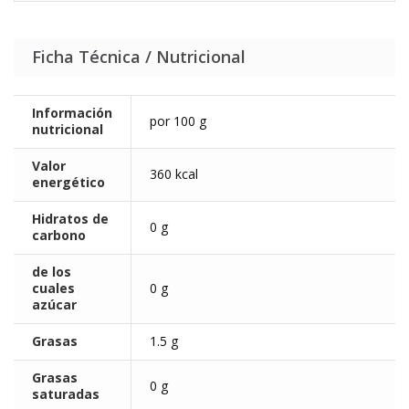
Ficha Técnica / Nutricional
Información
por 100 g
nutricional
Valor
360 kcal
energético
Hidratos de
0 g
carbono
de los
cuales
0 g
azúcar
Grasas
1.5 g
Grasas
0 g
saturadas