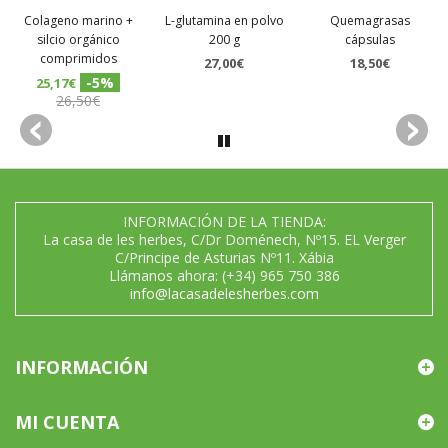
Colageno marino +
L-glutamina en polvo
Quemagrasas
silcio orgánico
200 g
cápsulas
comprimidos
27,00€
18,50€
-5%
25,17€
26,50€
INFORMACIÓN DE LA TIENDA:
La casa de les herbes, C/Dr Doménech, Nº15. EL Verger
C/Principe de Asturias Nº11. Xábia
Llámanos ahora:
(+34) 965 750 386
info@lacasadelesherbes.com
INFORMACIÓN
MI CUENTA