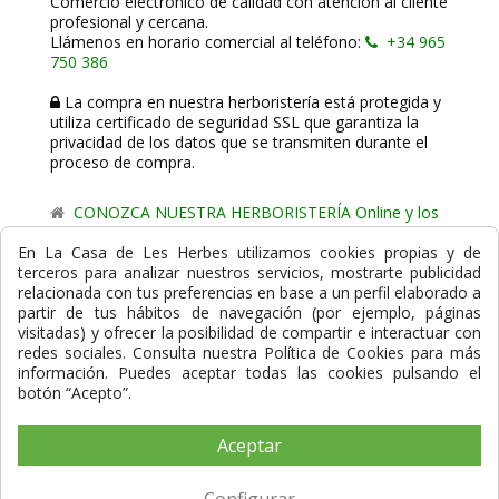
Comercio electrónico de calidad con atención al cliente
profesional y cercana.
Llámenos en horario comercial al teléfono:
+34 965
750 386
La compra en nuestra herboristería está protegida y
utiliza certificado de seguridad SSL que garantiza la
privacidad de los datos que se transmiten durante el
proceso de compra.
CONOZCA NUESTRA HERBORISTERÍA Online y los
comercio de proximidad de La Casa de les Herbes.
En La Casa de Les Herbes utilizamos cookies propias y de
terceros para analizar nuestros servicios, mostrarte publicidad
Powered by
Gesdi.com E-Commerce - Tiendas online
relacionada con tus preferencias en base a un perfil elaborado a
profesionales y seguras
partir de tus hábitos de navegación (por ejemplo, páginas
visitadas) y ofrecer la posibilidad de compartir e interactuar con
Formas de Pago
redes sociales. Consulta nuestra Política de Cookies para más
información. Puedes aceptar todas las cookies pulsando el
botón “Acepto”.
Aceptar
Compra Segura