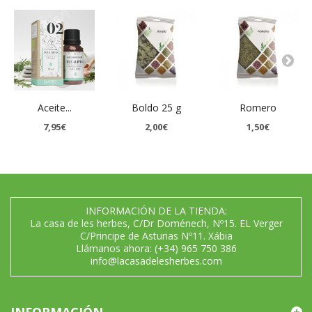
Aceite...
Boldo 25 g
Romero
7,95€
2,00€
1,50€
INFORMACIÓN DE LA TIENDA:
La casa de les herbes, C/Dr Doménech, Nº15. EL Verger
C/Principe de Asturias Nº11. Xábia
Llámanos ahora:
(+34) 965 750 386
info@lacasadelesherbes.com