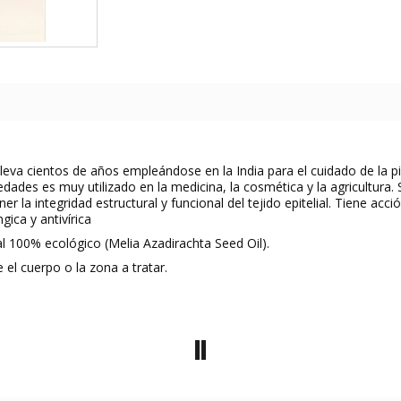
leva cientos de años empleándose en la India para el cuidado de la pie
iedades es muy utilizado en la medicina, la cosmética y la agricultur
a integridad estructural y funcional del tejido epitelial. Tiene acción
gica y antivírica
l 100% ecológico (Melia Azadirachta Seed Oil).
el cuerpo o la zona a tratar.