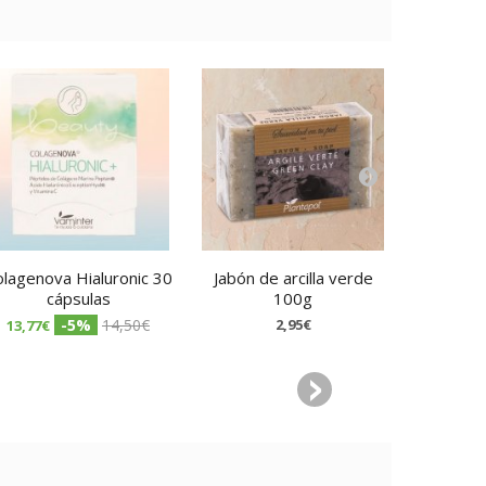
lagenova Hialuronic 30
Jabón de arcilla verde
Jabón d
cápsulas
100g
-5%
14,50€
2,95€
13,77€