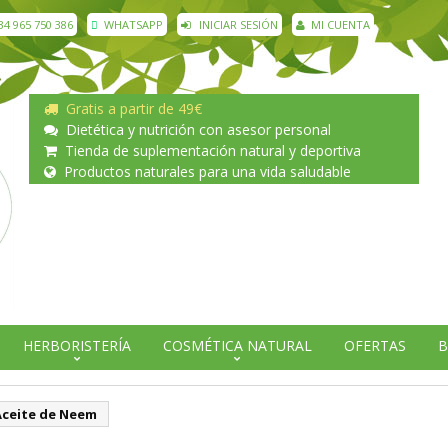
34 965 750 386
WHATSAPP
INICIAR SESIÓN
MI CUENTA
Gratis a partir de 49€
Dietética y nutrición con asesor personal
Tienda de suplementación natural y deportiva
Productos naturales para una vida saludable
HERBORISTERÍA
COSMÉTICA NATURAL
OFERTAS
B
Aceite de Neem