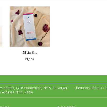
Silicio Si...
21,15€
les herbes, C/Dr Doménech, Nº15. EL Verger
Llámanos ahora:
(+3
e Asturias Nº11. Xábia