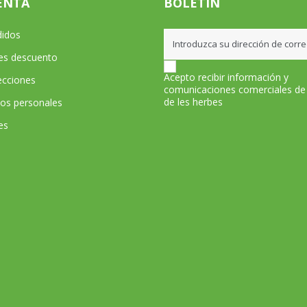
ENTA
BOLETÍN
didos
les descuento
Acepto recibir información y
ecciones
comunicaciones comerciales de
de les herbes
tos personales
es