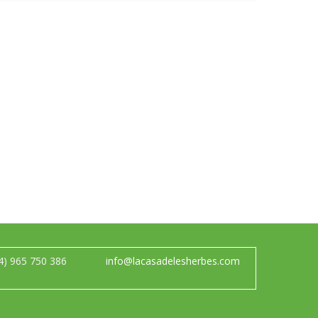
4) 965 750 386
info@lacasadelesherbes.com