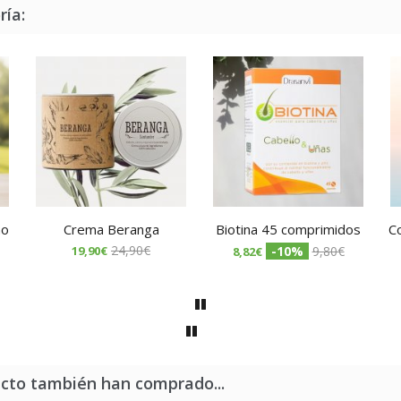
ría:
no
Crema Beranga
Biotina 45 comprimidos
Co
24,90€
19,90€
-10%
9,80€
8,82€
ucto también han comprado...