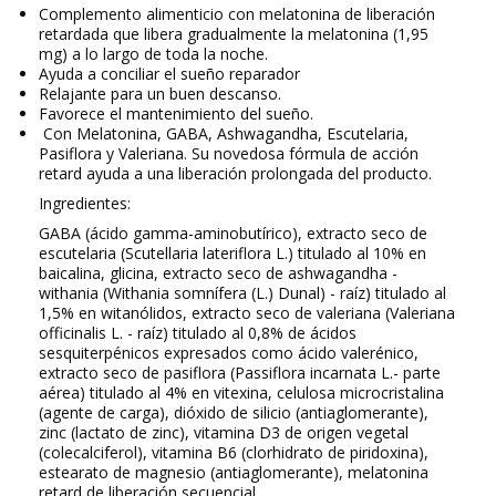
Complemento alimenticio con melatonina de liberación
retardada que libera gradualmente la melatonina (1,95
mg) a lo largo de toda la noche.
Ayuda a conciliar el sueño reparador
Relajante para un buen descanso.
Favorece el mantenimiento del sueño.
Con Melatonina, GABA, Ashwagandha, Escutelaria,
Pasiflora y Valeriana. Su novedosa fórmula de acción
retard ayuda a una liberación prolongada del producto.
Ingredientes:
GABA (ácido gamma-aminobutírico), extracto seco de
escutelaria (Scutellaria lateriflora L.) titulado al 10% en
baicalina, glicina, extracto seco de ashwagandha -
withania (Withania somnífera (L.) Dunal) - raíz) titulado al
1,5% en witanólidos, extracto seco de valeriana (Valeriana
officinalis L. - raíz) titulado al 0,8% de ácidos
sesquiterpénicos expresados como ácido valerénico,
extracto seco de pasiflora (Passiflora incarnata L.- parte
aérea) titulado al 4% en vitexina, celulosa microcristalina
(agente de carga), dióxido de silicio (antiaglomerante),
zinc (lactato de zinc), vitamina D3 de origen vegetal
(colecalciferol), vitamina B6 (clorhidrato de piridoxina),
estearato de magnesio (antiaglomerante), melatonina
retard de liberación secuencial.