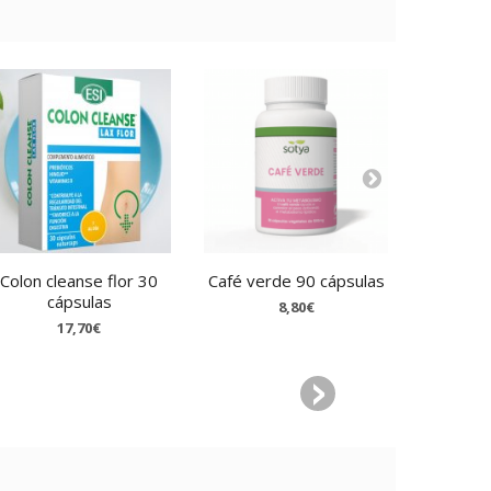
Colon cleanse flor 30
Café verde 90 cápsulas
Garcinia 
cápsulas
8,80€
17,70€