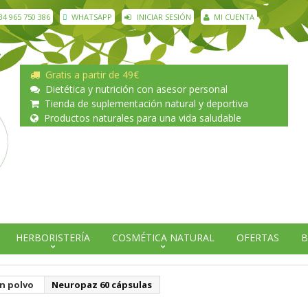
34 965 750 386
WHATSAPP
INICIAR SESIÓN
MI CUENTA
Gratis a partir de 49€
Dietética y nutrición con asesor personal
Tienda de suplementación natural y deportiva
Productos naturales para una vida saludable
HERBORISTERÍA
COSMÉTICA NATURAL
OFERTAS
B
n polvo
Neuropaz 60 cápsulas