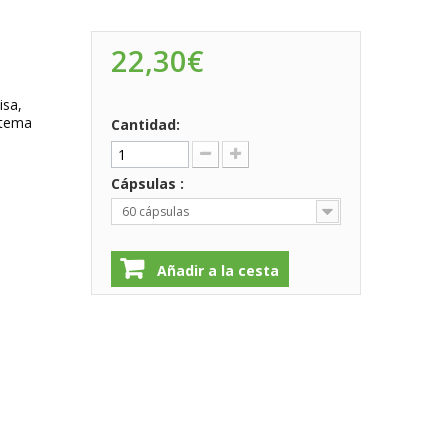
22,30€
isa,
stema
Cantidad:
Cápsulas :
60 cápsulas
Añadir a la cesta