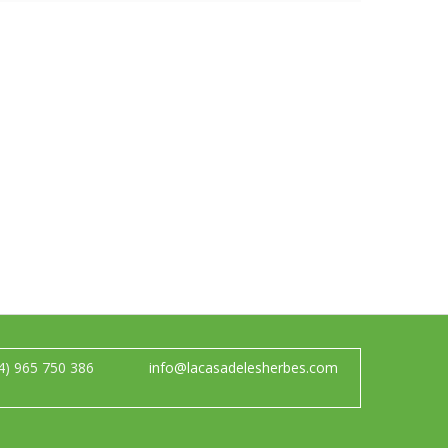
4) 965 750 386
info@lacasadelesherbes.com