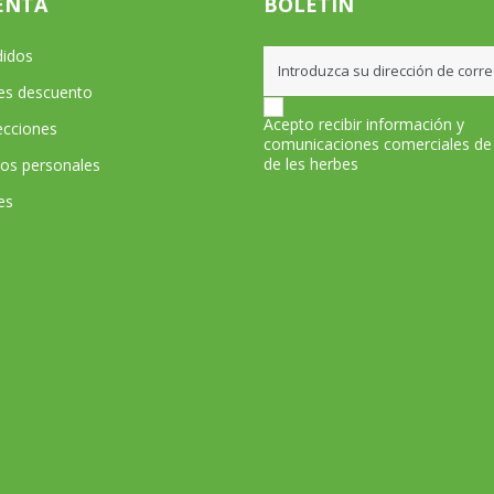
ENTA
BOLETÍN
didos
les descuento
Acepto recibir información y
ecciones
comunicaciones comerciales de
de les herbes
tos personales
es