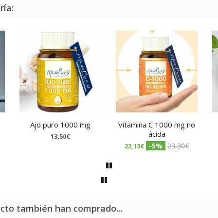
ría:
Ajo puro 1000 mg
Vitamina C 1000 mg no
ácida
13,50€
-5%
23,30€
22,13€
ucto también han comprado...