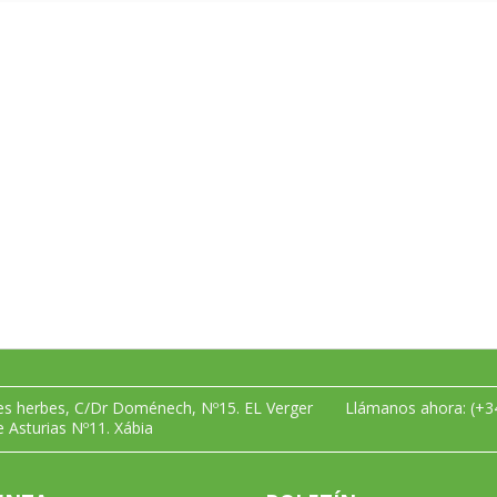
les herbes, C/Dr Doménech, Nº15. EL Verger
Llámanos ahora:
(+3
e Asturias Nº11. Xábia