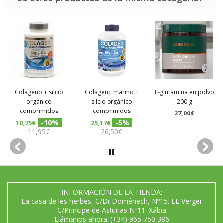
Colageno + silcio
Colageno marino +
L-glutamina en polvo
orgánico
silcio orgánico
200 g
comprimidos
comprimidos
27,00€
-10%
-5%
10,75€
25,17€
11,95€
26,50€
INFORMACIÓN DE LA TIENDA:
La casa de les herbes, C/Dr Doménech, Nº15. EL Verger
C/Principe de Asturias Nº11. Xábia
Llámanos ahora:
(+34) 965 750 386