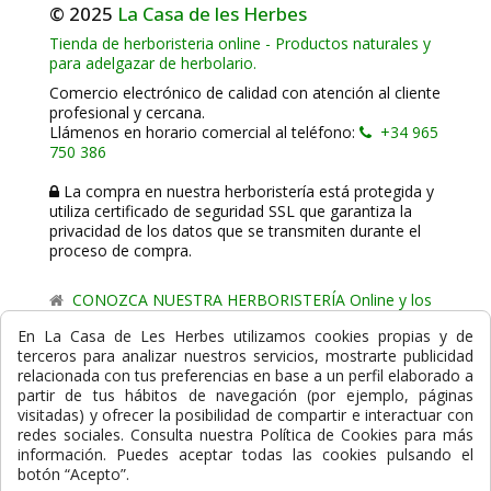
© 2025
La Casa de les Herbes
Tienda de herboristeria online - Productos naturales y
para adelgazar de herbolario.
Comercio electrónico de calidad con atención al cliente
profesional y cercana.
Llámenos en horario comercial al teléfono:
+34 965
750 386
La compra en nuestra herboristería está protegida y
utiliza certificado de seguridad SSL que garantiza la
privacidad de los datos que se transmiten durante el
proceso de compra.
CONOZCA NUESTRA HERBORISTERÍA Online y los
comercio de proximidad de La Casa de les Herbes.
En La Casa de Les Herbes utilizamos cookies propias y de
terceros para analizar nuestros servicios, mostrarte publicidad
Powered by
Gesdi.com E-Commerce - Tiendas online
relacionada con tus preferencias en base a un perfil elaborado a
profesionales y seguras
partir de tus hábitos de navegación (por ejemplo, páginas
visitadas) y ofrecer la posibilidad de compartir e interactuar con
Formas de Pago
redes sociales. Consulta nuestra Política de Cookies para más
información. Puedes aceptar todas las cookies pulsando el
botón “Acepto”.