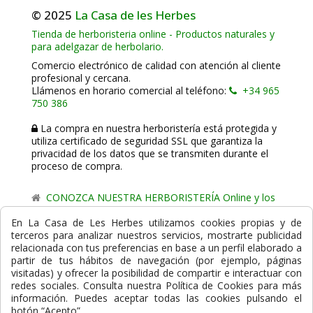
© 2025
La Casa de les Herbes
Tienda de herboristeria online - Productos naturales y
para adelgazar de herbolario.
Comercio electrónico de calidad con atención al cliente
profesional y cercana.
Llámenos en horario comercial al teléfono:
+34 965
750 386
La compra en nuestra herboristería está protegida y
utiliza certificado de seguridad SSL que garantiza la
privacidad de los datos que se transmiten durante el
proceso de compra.
CONOZCA NUESTRA HERBORISTERÍA Online y los
comercio de proximidad de La Casa de les Herbes.
En La Casa de Les Herbes utilizamos cookies propias y de
terceros para analizar nuestros servicios, mostrarte publicidad
Powered by
Gesdi.com E-Commerce - Tiendas online
relacionada con tus preferencias en base a un perfil elaborado a
profesionales y seguras
partir de tus hábitos de navegación (por ejemplo, páginas
visitadas) y ofrecer la posibilidad de compartir e interactuar con
Formas de Pago
redes sociales. Consulta nuestra Política de Cookies para más
información. Puedes aceptar todas las cookies pulsando el
botón “Acepto”.