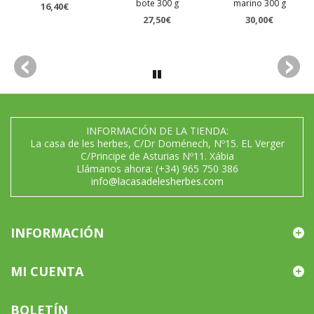
bote 300 g
marino 300 g
16,40€
27,50€
30,00€
INFORMACIÓN DE LA TIENDA:
La casa de les herbes, C/Dr Doménech, Nº15. EL Verger
C/Principe de Asturias Nº11. Xábia
Llámanos ahora:
(+34) 965 750 386
info@lacasadelesherbes.com
INFORMACIÓN
MI CUENTA
BOLETÍN