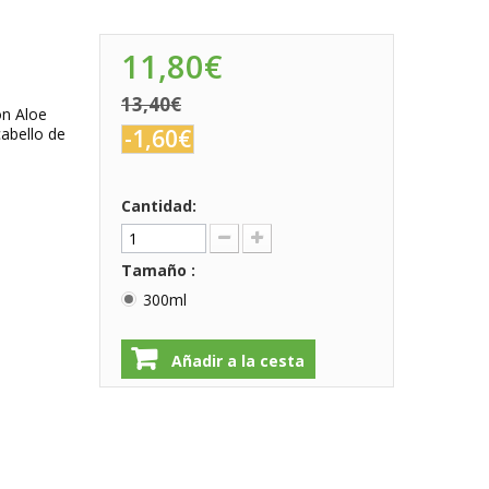
11,80€
13,40€
on Aloe
cabello de
-1,60€
Cantidad:
Tamaño :
300ml
Añadir a la cesta