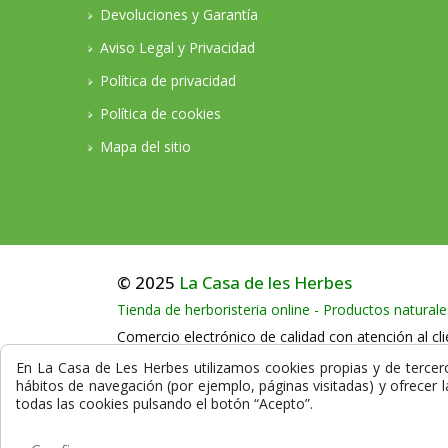
Devoluciones y Garantía
Aviso Legal y Privacidad
Política de privacidad
Política de cookies
Mapa del sitio
© 2025
La Casa de les Herbes
Tienda de herboristeria online - Productos naturale
Comercio electrónico de calidad con atención al cli
Llámenos en horario comercial al teléfono:
+34
En La Casa de Les Herbes utilizamos cookies propias y de terceros
hábitos de navegación (por ejemplo, páginas visitadas) y ofrecer 
La compra en nuestra herboristería está protegida
todas las cookies pulsando el botón “Acepto”.
datos que se transmiten durante el proceso de co