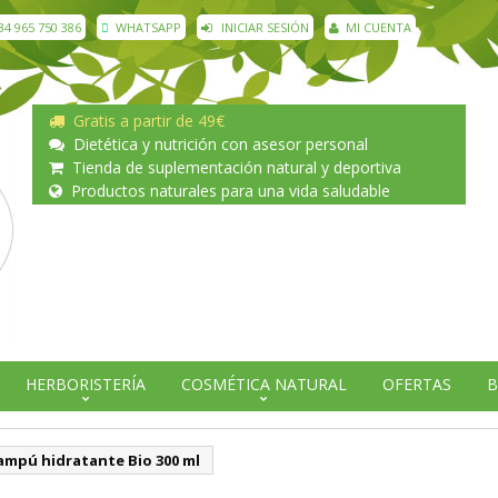
34 965 750 386
WHATSAPP
INICIAR SESIÓN
MI CUENTA
Gratis a partir de 49€
Dietética y nutrición con asesor personal
Tienda de suplementación natural y deportiva
Productos naturales para una vida saludable
HERBORISTERÍA
COSMÉTICA NATURAL
OFERTAS
B
ampú hidratante Bio 300 ml