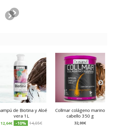
ampú de Biotina y Aloé
Collmar colágeno marino
Biotina 
vera 1L
cabello 350 g
8,82€
-10%
14,05€
32,00€
12,64€