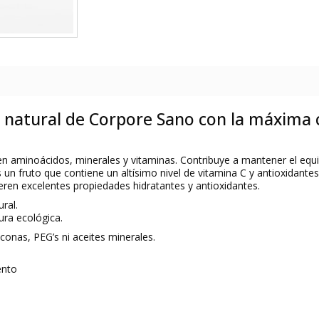
natural de Corpore Sano con la máxima ce
co en aminoácidos, minerales y vitaminas. Contribuye a mantener el equi
s un fruto que contiene un altísimo nivel de vitamina C y antioxidante
eren excelentes propiedades hidratantes y antioxidantes.
ral.
ura ecológica.
conas, PEG’s ni aceites minerales.
ento