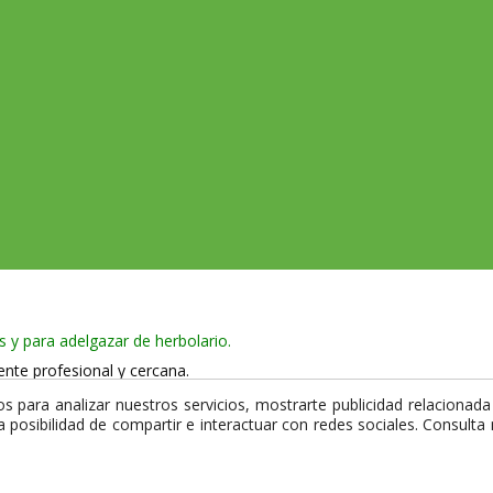
s y para adelgazar de herbolario.
ente profesional y cercana.
 965 750 386
 para analizar nuestros servicios, mostrarte publicidad relacionada 
la posibilidad de compartir e interactuar con redes sociales. Consult
 y utiliza certificado de seguridad SSL que garantiza la privacidad de 
mpra.