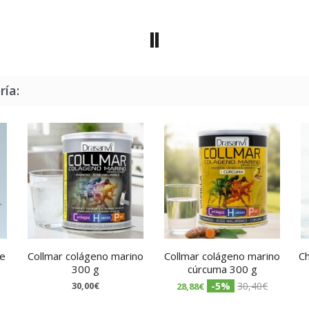
ría:
te
Collmar colágeno marino
Collmar colágeno marino
Ch
300 g
cúrcuma 300 g
30,00€
-5%
30,40€
28,88€