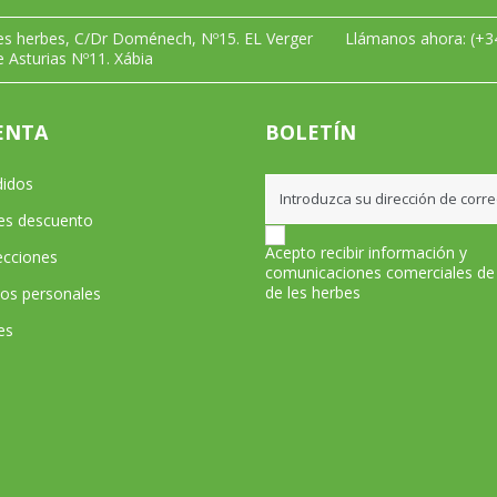
les herbes, C/Dr Doménech, Nº15. EL Verger
Llámanos ahora:
(+3
e Asturias Nº11. Xábia
ENTA
BOLETÍN
didos
les descuento
Acepto recibir información y
ecciones
comunicaciones comerciales de
de les herbes
tos personales
es