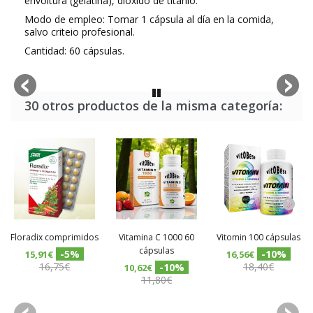
envoltura (gelatina), dióxido de titánio.
Modo de empleo: Tomar 1 cápsula al día en la comida,
salvo criteio profesional.
Cantidad: 60 cápsulas.
30 otros productos de la misma categoría:
Floradix comprimidos
Vitamina C 1000 60
Vitomin 100 cápsulas
cápsulas
-5%
-10%
15,91€
16,56€
16,75€
18,40€
-10%
10,62€
11,80€