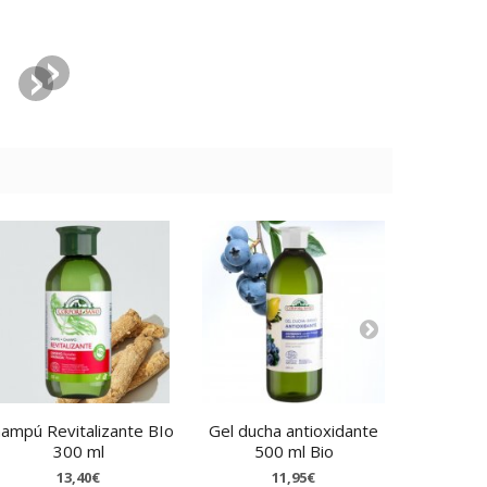
ampú Revitalizante BIo
Gel ducha antioxidante
Henna p
300 ml
500 ml Bio
13,40€
11,95€