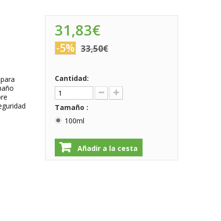
31,83€
-5%
33,50€
Cantidad:
 para
amaño
pre
seguridad
Tamaño :
100ml
Añadir a la cesta