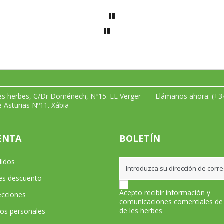
les herbes, C/Dr Doménech, Nº15. EL Verger
Llámanos ahora:
(+3
e Asturias Nº11. Xábia
ENTA
BOLETÍN
didos
les descuento
Acepto recibir información y
ecciones
comunicaciones comerciales de
de les herbes
tos personales