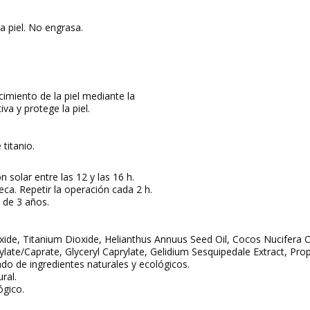
a piel. No engrasa.
cimiento de la piel mediante la
va y protege la piel.
titanio.
n solar entre las 12 y las 16 h.
eca. Repetir la operación cada 2 h.
 de 3 años.
Oxide, Titanium Dioxide, Helianthus Annuus Seed Oil, Cocos Nucifera O
rylate/Caprate, Glyceryl Caprylate, Gelidium Sesquipedale Extract, Pro
do de ingredientes naturales y ecológicos.
ral.
ógico.