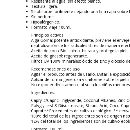
Resistente al agua, sin efecto blanco.
Textura ligera.
Se absorbe fácilmente dejando una fina capa sobre l
Sin perfume.
Hipoalérgenico.
Formato viaje 100ml.
Principios activos
Alga Gorria:
potente antioxidante, previene el enveje
neutralización de los radicales libres de manera efecti
Aceite de coco Bio:
calma, hidrata y protege la piel.
Aceite de girasol:
regenerante.
Filtros UV 100% minerales: óxido de zinc y dióxido de 
Recomendaciones de uso
Agitar el producto antes de usarlo. Evitar la exposició
Aplicar de forma generosa y uniforme sobre la piel s
No exponer directamente al sol a los niños menores
Ingredientes:
Caprylic/Capric Triglyceride, Coconut Alkanes, Zinc 
Polyglyceryl-3 Diisostearate, Stearic Acid, Coco-Cap
Caprate.*Procedentes de cultivo ecológico. ** deriva
100% del total de los Ingredientes son de origen natu
12% del total de los Ingredientes son de cultivo ecol
Formato: 100 ml