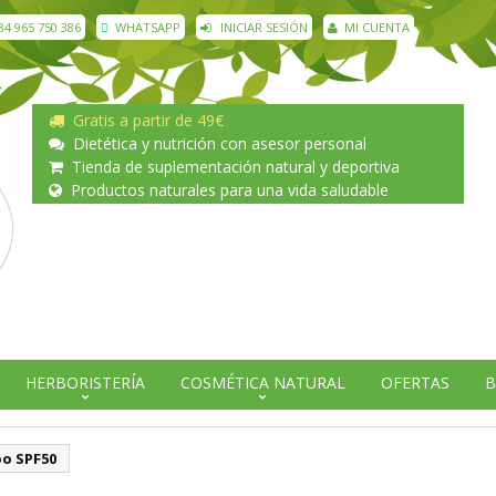
34 965 750 386
WHATSAPP
INICIAR SESIÓN
MI CUENTA
Gratis a partir de 49€
Dietética y nutrición con asesor personal
Tienda de suplementación natural y deportiva
Productos naturales para una vida saludable
HERBORISTERÍA
COSMÉTICA NATURAL
OFERTAS
B
po SPF50