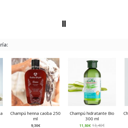
ría:
la
Champú henna caoba 250
Champú hidratante Bio
Ch
ml
300 ml
13,40€
9,30€
11,80€