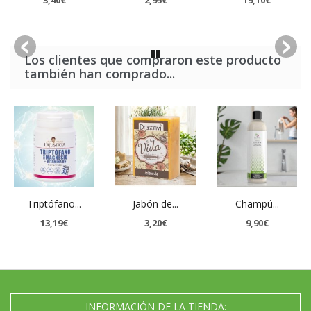
3,40€
2,95€
19,10€
Los clientes que compraron este producto
también han comprado...
Triptófano...
Jabón de...
Champú...
13,19€
3,20€
9,90€
INFORMACIÓN DE LA TIENDA: