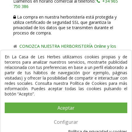
Llámenos en horario comercial al teléfono:
+34 965
750 386
La compra en nuestra herboristería está protegida y
utiliza certificado de seguridad SSL que garantiza la
privacidad de los datos que se transmiten durante el
proceso de compra.
CONOZCA NUESTRA HERBORISTERÍA Online y los
comercio de proximidad de La Casa de les Herbes.
En La Casa de Les Herbes utilizamos cookies propias y de
terceros para analizar nuestros servicios, mostrarte publicidad
Powered by
Gesdi.com E-Commerce - Tiendas online
relacionada con tus preferencias en base a un perfil elaborado a
profesionales y seguras
partir de tus hábitos de navegación (por ejemplo, páginas
visitadas) y ofrecer la posibilidad de compartir e interactuar con
Formas de Pago
redes sociales. Consulta nuestra Política de Cookies para más
información. Puedes aceptar todas las cookies pulsando el
botón “Acepto”.
Aceptar
Compra Segura
Configurar
Política de privacidad y cookies